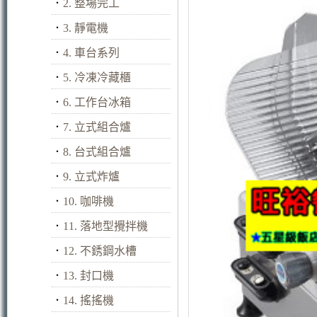
．
2. 整場完工
．
3. 靜電機
．
4. 車台系列
．
5. 冷凍冷藏櫃
．
6. 工作台冰箱
．
7. 立式組合爐
．
8. 台式組合爐
．
9. 立式炸爐
．
10. 咖啡機
．
11. 落地型攪拌機
．
12. 不銹鋼水槽
．
13. 封口機
．
14. 搖搖機