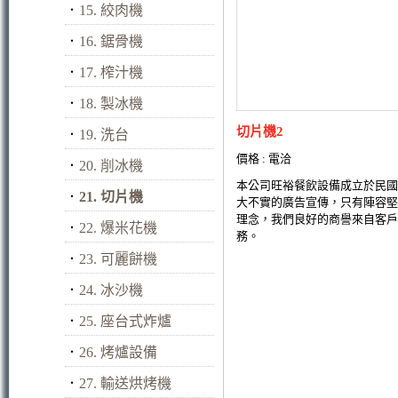
．
15. 絞肉機
．
16. 鋸骨機
．
17. 榨汁機
．
18. 製冰機
切片機2
．
19. 洗台
價格 : 電洽
．
20. 削冰機
本公司旺裕餐飲設備成立於民國
．
21. 切片機
大不實的廣告宣傳，只有陣容堅
理念，我們良好的商譽來自客戶
．
22. 爆米花機
務。
．
23. 可麗餅機
．
24. 冰沙機
．
25. 座台式炸爐
．
26. 烤爐設備
．
27. 輸送烘烤機