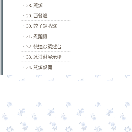
．
28. 煎爐
．
29. 西餐爐
．
30. 餃子鍋貼爐
．
31. 煮麵機
．
32. 快速炒菜爐台
．
33. 冰淇淋展示櫃
．
34. 蒸爐設備