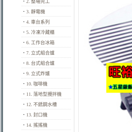
．
2. 整場完工
．
3. 靜電機
．
4. 車台系列
．
5. 冷凍冷藏櫃
．
6. 工作台冰箱
．
7. 立式組合爐
．
8. 台式組合爐
．
9. 立式炸爐
．
10. 咖啡機
．
11. 落地型攪拌機
．
12. 不銹鋼水槽
．
13. 封口機
．
14. 搖搖機